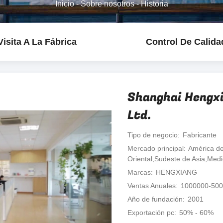
Inicio
-
Sobre nosotros
-
Historia
Visita A La Fábrica
Control De Calida
Shanghai Hengxi
Ltd.
Tipo de negocio
Fabricante
Mercado principal
América de
Oriental,Sudeste de Asia,Med
Marcas
HENGXIANG
Ventas Anuales
1000000-50
Año de fundación
2001
Exportación pc
50% - 60%