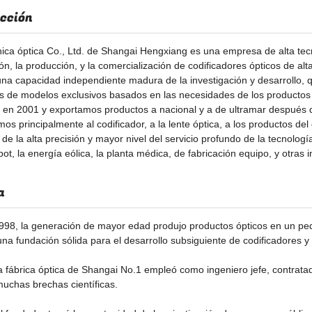
cción
nica óptica Co., Ltd. de Shangai Hengxiang es una empresa de alta tecn
ón, la producción, y la comercialización de codificadores ópticos de alta
a capacidad independiente madura de la investigación y desarrollo, qu
es de modelos exclusivos basados en las necesidades de los productos 
en 2001 y exportamos productos a nacional y a de ultramar después 
 principalmente al codificador, a la lente óptica, a los productos del ge
 de la alta precisión y mayor nivel del servicio profundo de la tecnologí
robot, la energía eólica, la planta médica, de fabricación equipo, y otras
a
98, la generación de mayor edad produjo productos ópticos en un pequ
na fundación sólida para el desarrollo subsiguiente de codificadores y d
a fábrica óptica de Shangai No.1 empleó como ingeniero jefe, contratado 
uchas brechas científicas.