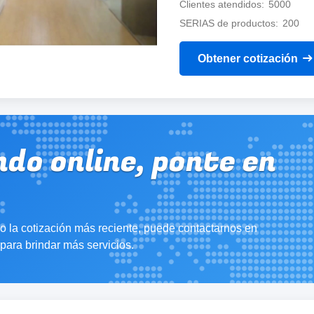
Clientes atendidos
5000
SERIAS de productos
200
Obtener cotización
do online, ponte en
o la cotización más reciente, puede contactarnos en
ara brindar más servicios.