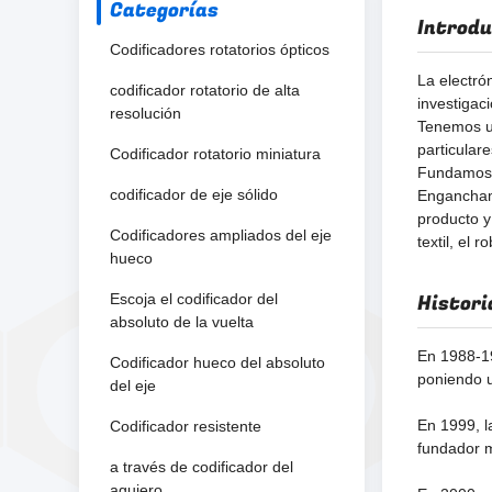
Categorías
Introdu
Codificadores rotatorios ópticos
La electró
codificador rotatorio de alta
investigaci
resolución
Tenemos un
particular
Codificador rotatorio miniatura
Fundamos 
codificador de eje sólido
Enganchamos
producto y
Codificadores ampliados del eje
textil, el 
hueco
Histori
Escoja el codificador del
absoluto de la vuelta
En 1988-19
Codificador hueco del absoluto
poniendo u
del eje
En 1999, l
Codificador resistente
fundador m
a través de codificador del
agujero