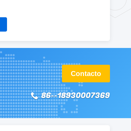
Contacto
86--18930007369