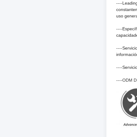
----
Leadin
constantem
uso genera
----
Específ
capacidade
----
Servici
informació
----
Servici
----ODM 