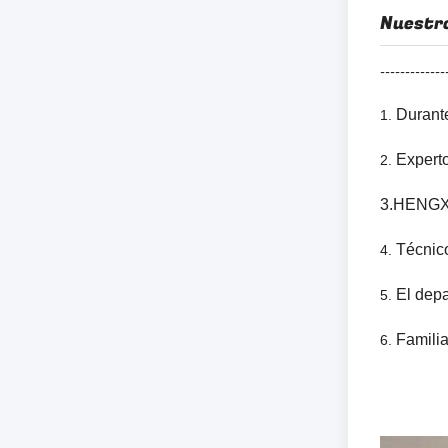
Nuestro
---------
Durant
1.
Expert
2.
3.HENGXI
Técnic
4.
El depa
5.
Famili
6.