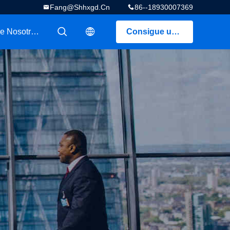
Fang@shhxgd.cn
86--18930007369
Sobre Nosotros
Consigue una cotización
描述
描述