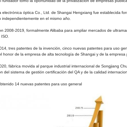
l fundador tomó la oportunidad de la privatización de empresas públi
a electrónica óptica Co., Ltd. de Shangai Hengxiang fue establecida fo
n independientemente en el mismo año.
en 2008-2019, formalmente Alibaba para ampliar mercados de ultramar, y
l ISO.
14, tres patentes de la invención, cinco nuevas patentes para uso gen
l honor de la empresa de alta tecnología de Shangai y de la empresa p
20, fábrica movida al parque industrial internacional de Songjiang Ch
ión del sistema de gestión certificación del QA y de la calidad internac
btenido 14 nuevas patentes para uso general