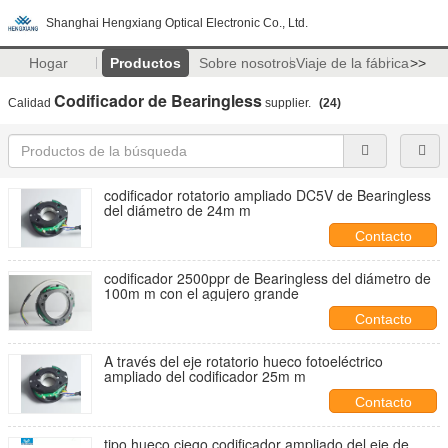
Shanghai Hengxiang Optical Electronic Co., Ltd.
Hogar
Productos
Sobre nosotros
Viaje de la fábrica
>>
Codificador de Bearingless
Calidad
supplier.
(24)
codificador rotatorio ampliado DC5V de Bearingless
del diámetro de 24m m
Contacto
codificador 2500ppr de Bearingless del diámetro de
100m m con el agujero grande
Contacto
A través del eje rotatorio hueco fotoeléctrico
ampliado del codificador 25m m
Contacto
tipo hueco ciego codificador ampliado del eje de