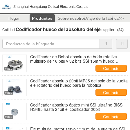
Shanghai Hengxiang Optical Electronic Co., Ltd.
Hogar
Productos
Sobre nosotros
Viaje de la fábrica
>>
Codificador hueco del absoluto del eje
Calidad
supplier.
(24)
Codificador de Robot absoluto de brida rotativa
multigiro de 16 bits y 32 bits SSI 15mm hueco
MPN55
Contacto
Codificador absoluto 20bit MP35 del solo de la vuelta
eje rotatorio del hueco para la robótica
Contacto
Codificador absoluto óptico mini SSI ultrafino BISS
RS485 hasta 24bit el codificador 20bit
Contacto
Eje multi del motor servo 15m m de la vuelta de SSI