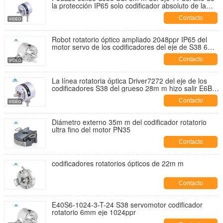
la protección IP65 solo codificador absoluto de la
vuelta
Contacto
Robot rotatorio óptico ampliado 2048ppr IP65 del
motor servo de los codificadores del eje de S38 6m
m
Contacto
La línea rotatoria óptica Driver7272 del eje de los
codificadores S38 del grueso 28m m hizo salir E6B2-
CWZ6C -600ppr
Contacto
Diámetro externo 35m m del codificador rotatorio
ultra fino del motor PN35
Contacto
codificadores rotatorios ópticos de 22m m
Contacto
E40S6-1024-3-T-24 S38 servomotor codificador
rotatorio 6mm eje 1024ppr