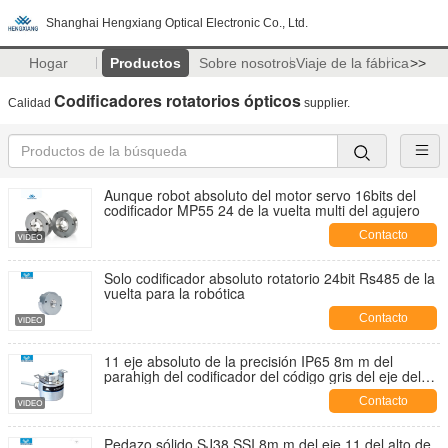
Shanghai Hengxiang Optical Electronic Co., Ltd.
Hogar
Productos
Sobre nosotros
Viaje de la fábrica
>>
Codificadores rotatorios ópticos
Calidad
supplier.
Aunque robot absoluto del motor servo 16bits del
codificador MP55 24 de la vuelta multi del agujero
Contacto
Solo codificador absoluto rotatorio 24bit Rs485 de la
vuelta para la robótica
Contacto
11 eje absoluto de la precisión IP65 8m m del
parahigh del codificador del código gris del eje del
hueco de los pedazos
Contacto
Pedazo sólido SJ38 SSI 8m m del eje 11 del alto de