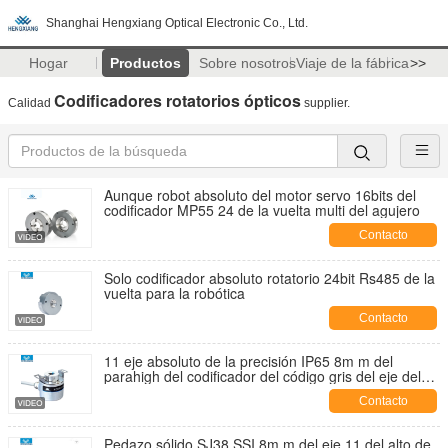
Shanghai Hengxiang Optical Electronic Co., Ltd.
Hogar
Productos
Sobre nosotros
Viaje de la fábrica
>>
Codificadores rotatorios ópticos
Calidad
supplier.
Aunque robot absoluto del motor servo 16bits del
codificador MP55 24 de la vuelta multi del agujero
Contacto
Solo codificador absoluto rotatorio 24bit Rs485 de la
vuelta para la robótica
Contacto
11 eje absoluto de la precisión IP65 8m m del
parahigh del codificador del código gris del eje del
hueco de los pedazos
Contacto
Pedazo sólido SJ38 SSI 8m m del eje 11 del alto de