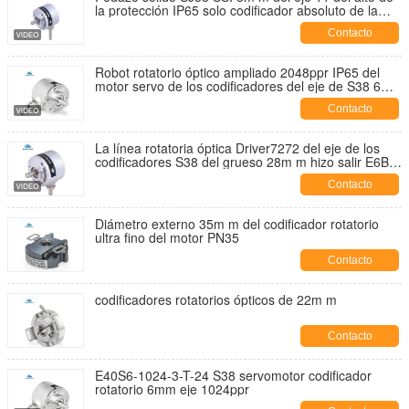
la protección IP65 solo codificador absoluto de la
vuelta
Contacto
Robot rotatorio óptico ampliado 2048ppr IP65 del
motor servo de los codificadores del eje de S38 6m
m
Contacto
La línea rotatoria óptica Driver7272 del eje de los
codificadores S38 del grueso 28m m hizo salir E6B2-
CWZ6C -600ppr
Contacto
Diámetro externo 35m m del codificador rotatorio
ultra fino del motor PN35
Contacto
codificadores rotatorios ópticos de 22m m
Contacto
E40S6-1024-3-T-24 S38 servomotor codificador
rotatorio 6mm eje 1024ppr