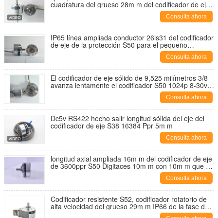
cuadratura del grueso 28m m del codificador de eje
de la precisión
Consulta ahora
IP65 línea ampliada conductor 26ls31 del codificador
de eje de la protección S50 para el pequeño
codificador equivalente de la máquina TRD-J1000-
Consulta ahora
RZ
El codificador de eje sólido de 9,525 milímetros 3/8
avanza lentamente el codificador S50 1024p 8-30v
DC
Consulta ahora
Dc5v RS422 hecho salir longitud sólida del eje del
codificador de eje S38 16384 Ppr 5m m
Consulta ahora
longitud axial ampliada 16m m del codificador de eje
de 3600ppr S50 Digitaces 10m m con 10m m que se
junta
Consulta ahora
Codificador resistente S52, codificador rotatorio de
alta velocidad del grueso 29m m IP66 de la fase de
ABZUVW