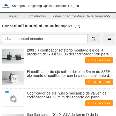
Shanghai Hengxiang Optical Electronic Co., Ltd.
Hogar
Productos
Sobre nosotros
Viaje de la fábrica
>>
shaft mounted encoder
Calidad
supplier.
(32)
200P/R codificador rotatorio montado eje de la
precisión del ‐ J3F200B5 del codificador S30 para el
‐ 5 del ‐ 2 del ‐ E7 del ABO del ‐ del ‐ 200 de los PP
Consulta ahora
del ‐ 0001 de la industria textil IGV28
El codificador de eje sólido del eje 15m m de S65F,
eje montó el codificador con la salida dominante de
la resolución PNP de la manera 10000
Consulta ahora
Codificador de eje hueco mecánico de vaivén del
codificador K66 30m m del soporte del panel
1024PPR
Consulta ahora
tipo tipo sólido DC12- 24V de 6m m D de la