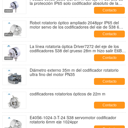
la protección IP65 solo codificador absoluto de la
vuelta
Contacto
Robot rotatorio óptico ampliado 2048ppr IP65 del
motor servo de los codificadores del eje de S38 6m
m
Contacto
La línea rotatoria óptica Driver7272 del eje de los
codificadores S38 del grueso 28m m hizo salir E6B2-
CWZ6C -600ppr
Contacto
Diámetro externo 35m m del codificador rotatorio
ultra fino del motor PN35
Contacto
codificadores rotatorios ópticos de 22m m
Contacto
E40S6-1024-3-T-24 S38 servomotor codificador
rotatorio 6mm eje 1024ppr