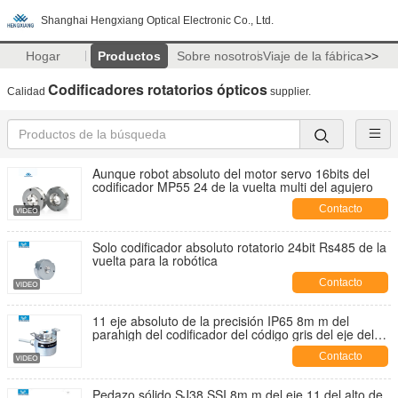
Shanghai Hengxiang Optical Electronic Co., Ltd.
Hogar
Productos
Sobre nosotros
Viaje de la fábrica
>>
Codificadores rotatorios ópticos
Calidad
supplier.
Aunque robot absoluto del motor servo 16bits del
codificador MP55 24 de la vuelta multi del agujero
Contacto
Solo codificador absoluto rotatorio 24bit Rs485 de la
vuelta para la robótica
Contacto
11 eje absoluto de la precisión IP65 8m m del
parahigh del codificador del código gris del eje del
hueco de los pedazos
Contacto
Pedazo sólido SJ38 SSI 8m m del eje 11 del alto de